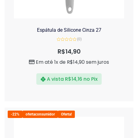
Espátula de Silicone Cinza 27
(0)
Avaliação
0
R$
14,90
de
5
Em até 1x de
R$
14,90
sem juros
A vista
R$
14,16
no Pix
-22%
ofertaconsumidor
Oferta!