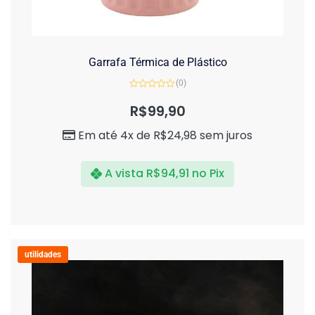
Garrafa Térmica de Plástico
(0)
Avaliação
0
R$
99,90
de
5
Em até 4x de
R$
24,98
sem juros
A vista
R$
94,91
no Pix
utilidades