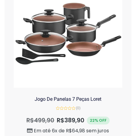
Jogo De Panelas 7 Peças Loret
(0)
Avaliação
0
R$
499,90
R$
389,90
22% OFF
de
5
Em até 6x de
R$
64,98
sem juros