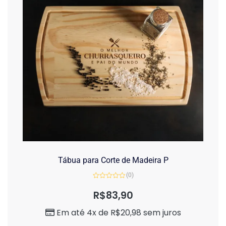
Tábua para Corte de Madeira P
(0)
Avaliação
0
R$
83,90
de
5
Em até 4x de
R$
20,98
sem juros