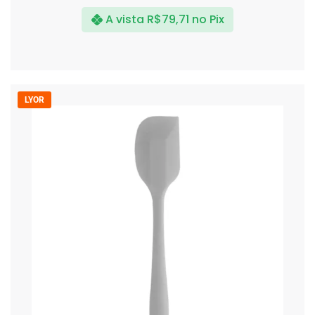
A vista
R$
79,71
no Pix
LYOR