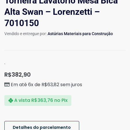
Torneira Lavatório Mesa Bica
Alta Swan – Lorenzetti –
7010150
Vendido e entregue por:
Astúrias Materiais para Construção
.
R$
382,90
Em até 6x de
R$
63,82
sem juros
A vista
R$
363,76
no Pix
Detalhes do parcelamento