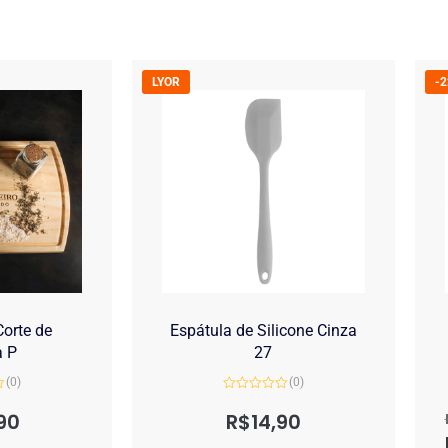
LYOR
-
orte de
Espátula de Silicone Cinza
a P
27
(0)
(0)
Avaliação
0
90
R$
14,90
de
5