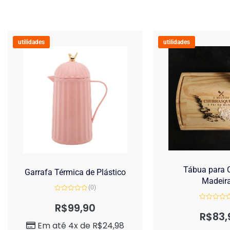
utilidades
utilidades
Tábua para C
Garrafa Térmica de Plástico
Madeir
(0)
Avaliação
0
R$
99,90
Avaliação
de
0
R$
83,
5
de
Em até 4x de
R$
24,98
5