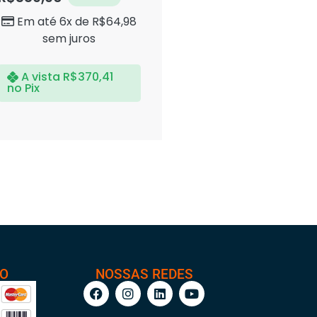
Em até 6x de
R$
64,98
sem juros
A vista
R$
370,41
no Pix
TO
NOSSAS REDES