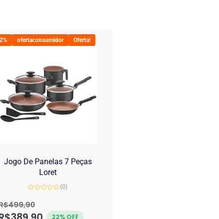
22%
ofertaconsumidor
Oferta!
Jogo De Panelas 7 Peças
Loret
(0)
Avaliação
0
R$
499,90
de
R$
389,90
5
22% OFF