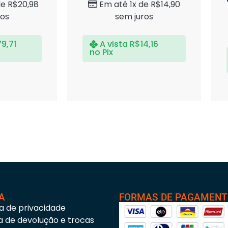
de
R$
20,98
Em até 1x de
R$
14,90
ros
sem juros
79,71
A vista
R$
14,16
no Pix
A
FORMAS DE PAGAMEN
ca de privacidade
ca de devolução e trocas