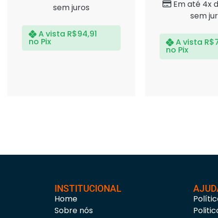
Em até 4x 
sem juros
sem ju
A vista
R$
94,91
no Pix
A vista
R$
no Pix
INSTITUCIONAL
AJUD
Home
Políti
Sobre nós
Politi