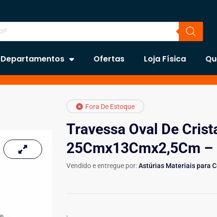
Departamentos
Ofertas
Loja Física
Qu
Fora De Estoque
Travessa Oval De Crist
25Cmx13Cmx2,5Cm – 
Vendido e entregue por:
Astúrias Materiais para 
.