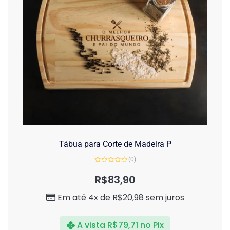
Tábua para Corte de Madeira P
(0)
Avaliação
0
R$
83,90
de
5
Em até 4x de
R$
20,98
sem juros
A vista
R$
79,71
no Pix