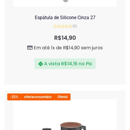
Espátula de Silicone Cinza 27
(0)
Avaliação
0
R$
14,90
de
5
Em até 1x de
R$
14,90
sem juros
A vista
R$
14,16
no Pix
-22%
ofertaconsumidor
Oferta!