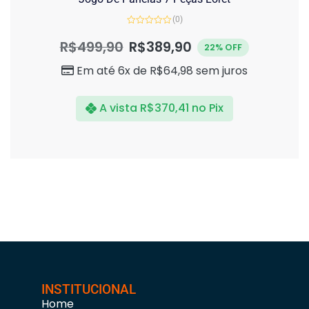
(0)
Avaliação
0
R$
499,90
R$
389,90
22% OFF
de
5
Em até 6x de
R$
64,98
sem juros
A vista
R$
370,41
no Pix
INSTITUCIONAL
Home