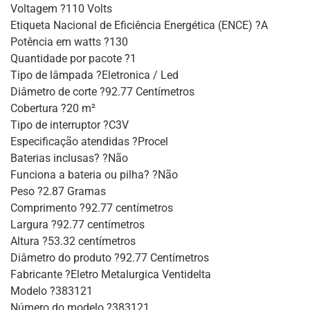
Voltagem ?110 Volts
Etiqueta Nacional de Eficiência Energética (ENCE) ?A
Potência em watts ?130
Quantidade por pacote ?1
Tipo de lâmpada ?Eletronica / Led
Diâmetro de corte ?92.77 Centímetros
Cobertura ?20 m²
Tipo de interruptor ?C3V
Especificação atendidas ?Procel
Baterias inclusas? ?Não
Funciona a bateria ou pilha? ?Não
Peso ?2.87 Gramas
Comprimento ?92.77 centímetros
Largura ?92.77 centímetros
Altura ?53.32 centímetros
Diâmetro do produto ?92.77 Centímetros
Fabricante ?Eletro Metalurgica Ventidelta
Modelo ?383121
Número do modelo ?383121