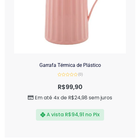
Garrafa Térmica de Plástico
(0)
Avaliação
0
R$
99,90
de
5
Em até 4x de
R$
24,98
sem juros
A vista
R$
94,91
no Pix