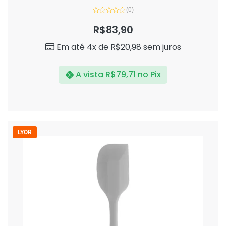
(0)
Avaliação
0
R$
83,90
de
5
Em até 4x de
R$
20,98
sem juros
A vista
R$
79,71
no Pix
LYOR