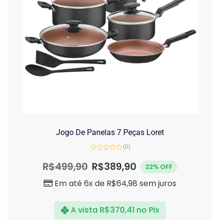
Jogo De Panelas 7 Peças Loret
(0)
Avaliação
0
R$
499,90
R$
389,90
22% OFF
de
5
Em até 6x de
R$
64,98
sem juros
A vista
R$
370,41
no Pix