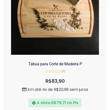
Tábua para Corte de Madeira P
(0)
Avaliação
0
R$
83,90
de
5
Em até 4x de
R$
20,98
sem juros
A vista
R$
79,71
no Pix