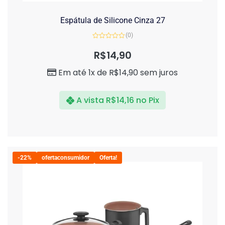
Espátula de Silicone Cinza 27
(0)
Avaliação
0
R$
14,90
de
5
Em até 1x de
R$
14,90
sem juros
A vista
R$
14,16
no Pix
-22%
ofertaconsumidor
Oferta!