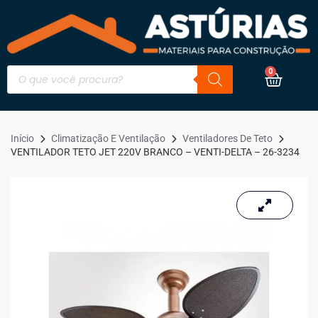
0
Início
Climatização E Ventilação
Ventiladores De Teto
VENTILADOR TETO JET 220V BRANCO – VENTI-DELTA – 26-3234