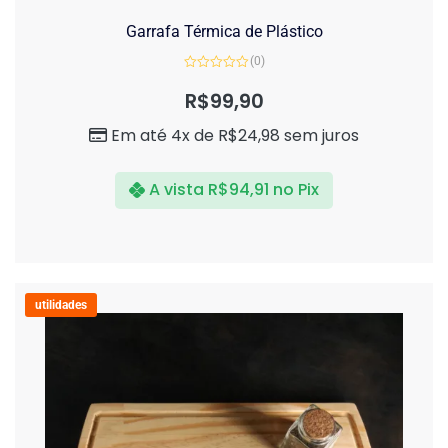
Garrafa Térmica de Plástico
(0)
Avaliação
0
R$
99,90
de
5
Em até 4x de
R$
24,98
sem juros
A vista
R$
94,91
no Pix
utilidades