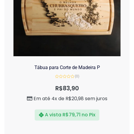
Tábua para Corte de Madeira P
(0)
Avaliação
0
R$
83,90
de
5
Em até 4x de
R$
20,98
sem juros
A vista
R$
79,71
no Pix