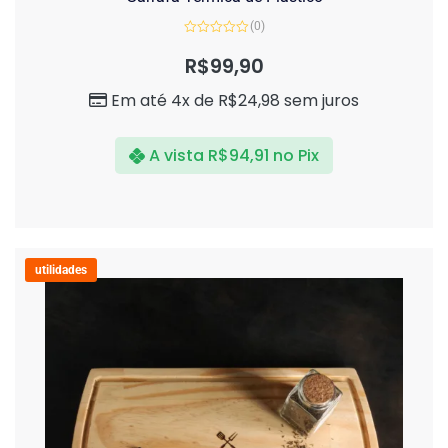
(0)
Avaliação
0
R$
99,90
de
5
Em até 4x de
R$
24,98
sem juros
A vista
R$
94,91
no Pix
utilidades