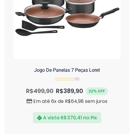
Jogo De Panelas 7 Peças Loret
(0)
Avaliação
0
R$
499,90
R$
389,90
22% OFF
de
5
Em até 6x de
R$
64,98
sem juros
A vista
R$
370,41
no Pix