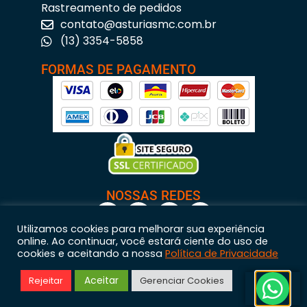
Rastreamento de pedidos
contato@asturiasmc.com.br
(13) 3354-5858
FORMAS DE PAGAMENTO
NOSSAS REDES
Utilizamos cookies para melhorar sua experiência
online. Ao continuar, você estará ciente do uso de
cookies e aceitando a nossa
Política de Privacidade
Astúrias Materiais para Construção © 2023 – Todos os direitos reservados. | CNPJ:
Aceitar
Rejeitar
Gerenciar Cookies
11.200.437/0001-95