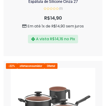
Espátula de Silicone Cinza 27
(0)
Avaliação
0
R$
14,90
de
5
Em até 1x de
R$
14,90
sem juros
A vista
R$
14,16
no Pix
-22%
ofertaconsumidor
Oferta!