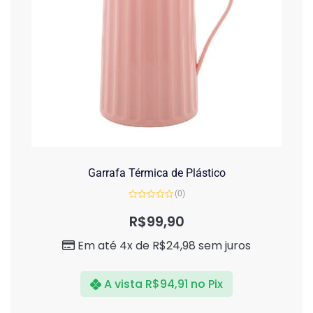
Garrafa Térmica de Plástico
(0)
Avaliação
0
R$
99,90
de
5
Em até 4x de
R$
24,98
sem juros
A vista
R$
94,91
no Pix