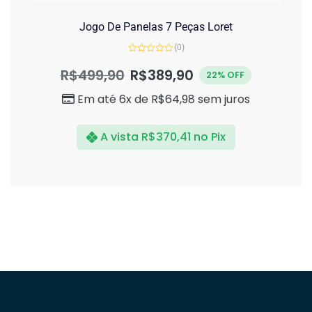
Jogo De Panelas 7 Peças Loret
(0)
Avaliação
0
R$
499,90
R$
389,90
22% OFF
de
5
Em até 6x de
R$
64,98
sem juros
A vista
R$
370,41
no Pix