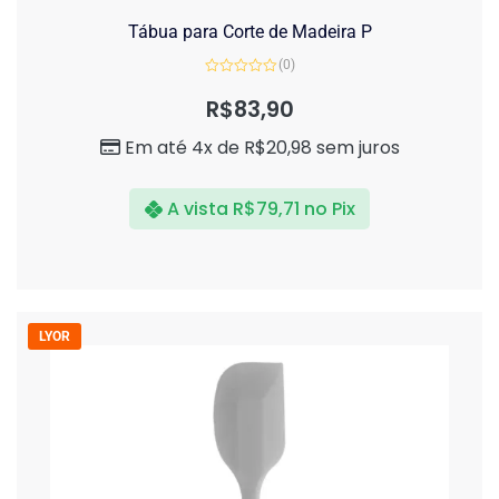
Tábua para Corte de Madeira P
(0)
Avaliação
0
R$
83,90
de
5
Em até 4x de
R$
20,98
sem juros
A vista
R$
79,71
no Pix
LYOR