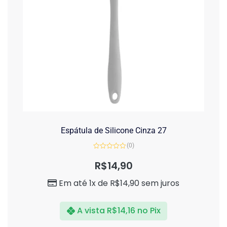
Espátula de Silicone Cinza 27
(0)
Avaliação
0
R$
14,90
de
5
Em até 1x de
R$
14,90
sem juros
A vista
R$
14,16
no Pix